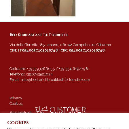
Bed & breakfast Le Torrette
Via delle Torrette, 85 Lenano, 06042 Campello sul Clitunno
CIN: IT054005C101016748 | CIR: 054005C101016748
Cellulare:
+393393766035
/
+39.334.6192798
Telefono:
+390743521024
Email:
info@bed-and-breakfast-le-torrette.com
Privacy
Cookies
Sito creato da :
Cookies